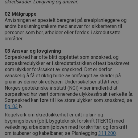
skredskader. Lovgiving og ansvar
.
02
Målgruppe
Anvisningen er spesielt beregnet på arealplanleggere og
andre beslutningstakere med ansvar for sikkerheten til
personer som bor, arbeider eller ferdes i skredutsatte
områder.
03
Ansvar og lovgivning
Sørpeskred har ofte blitt oppfattet som snøskred, og
sørpeskredulykker er i skredstatistikken oftest beskrevet
som ulykker forårsaket av snøskred. Det er derfor
vanskelig å få et riktig bilde av omfanget av skader på
grunn av denne skredtypen. Undersøkelser utført ved
Norges geotekniske institutt (NGI) viser imidlertid at
sørpeskred har vært dominerende ulykkesårsak i enkelte år.
Sørpeskred kan føre til like store ulykker som snøskred, se
fig. 03
b.
Regelverk om skredsikkerhet er gitt i plan- og
bygningsloven (pbl), byggteknisk forskrift (TEK10) med
veiledning, arbeidsmiljøloven med forskrifter, og forskrift
om taubaner og kabelbaner, se Planlegging
311.200
.