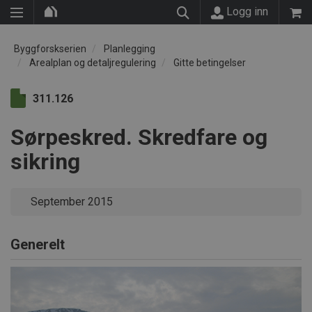
Logg inn
Byggforskserien
Planlegging
Arealplan og detaljregulering
Gitte betingelser
311.126
Sørpeskred. Skredfare og
sikring
September 2015
Generelt