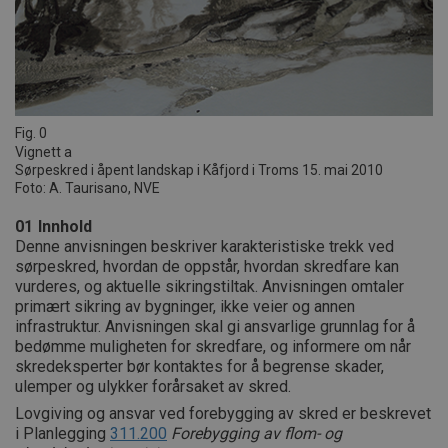
Fig. 0
Vignett a
Sørpeskred i åpent landskap i Kåfjord i Troms 15. mai 2010
Foto: A. Taurisano, NVE
01
Innhold
Denne anvisningen beskriver karakteristiske trekk ved
sørpeskred, hvordan de oppstår, hvordan skredfare kan
vurderes, og aktuelle sikringstiltak. Anvisningen omtaler
primært sikring av bygninger, ikke veier og annen
infrastruktur. Anvisningen skal gi ansvarlige grunnlag for å
bedømme muligheten for skredfare, og informere om når
skredeksperter bør kontaktes for å begrense skader,
ulemper og ulykker forårsaket av skred.
Lovgiving og ansvar ved forebygging av skred er beskrevet
i Planlegging
311.200
Forebygging av flom- og