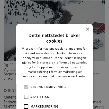
×
Dette nettstedet bruker
cookies
Vi bruker informasjonskapsler blant annet for
å gjenkjenne deg som bruker i form av et
anonymt id-nummer. Denne identifiseringen
gjøres for å analysere trafikken på nettstedet
Fig. 03
og for å oppnå mer presis og relevant
Vignett b
markedsføring i form av målretting av
Sørpeskred tok et hus i Balestrand 21. mars 2011. To personer
annonser.
Les mer i vår personvernerklæring
omkom. Foto: NGI
STRENGT NØDVENDIG
© SINTEF
STATISTIKK
Materialet i dette dokumentet er omfattet av
åndsverklovens bestemmelser. Uten særskilt avtale med
MARKEDSFØRING
SINTEF er enhver eksemplarfremstilling, tilgjengeliggjøring