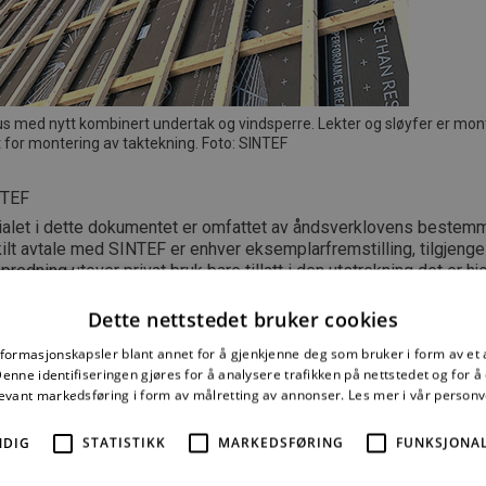
 med nytt kombinert undertak og vindsperre. Lekter og sløyfer er mont
rt for montering av taktekning. Foto: SINTEF
NTEF
ialet i dette dokumentet er omfattet av åndsverklovens bestemm
lt avtale med SINTEF er enhver eksemplarfremstilling, tilgjengel
spredning utover privat bruk bare tillatt i den utstrekning det er hj
tillatt gjennom avtale med Kopinor, interesseorgan for rettighetsha
rk. Utnyttelse i strid med lov eller avtale kan medføre erstatnin
Dette nettstedet bruker cookies
raffes med bøter eller fengsel.
nformasjonskapsler blant annet for å gjenkjenne deg som bruker i form av et
nne identifiseringen gjøres for å analysere trafikken på nettstedet og for 
2026 ISSN 2387-6328
levant markedsføring i form av målretting av annonser.
Les mer i vår person
NDIG
STATISTIKK
MARKEDSFØRING
FUNKSJONAL