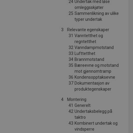
24
Undertak med løse
omleggsskjøter
25
Sammenlikning av ulike
typer undertak
3
Relevante egenskaper
31
Vanntetthet og
regntetthet
32
Vanndampmotstand
33
Lufttetthet
34
Brannmotstand
35
Bæreevne og motstand
mot gjennomtramp
36
Kondensopptaksevne
37
Dokumentasjon av
produktegenskaper
4
Montering
41
Generelt
42
Undertaksbelegg på
taktro
43
Kombinert undertak og
vindsperre