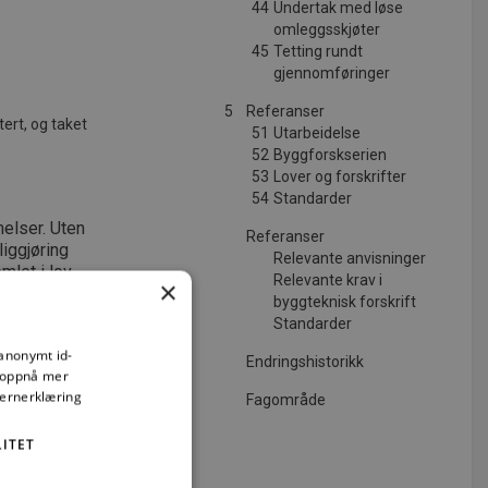
44
Undertak med løse
omleggsskjøter
45
Tetting rundt
gjennomføringer
5
Referanser
ert, og taket
51
Utarbeidelse
52
Byggforskserien
53
Lover og forskrifter
54
Standarder
elser. Uten
Referanser
iggjøring
Relevante anvisninger
emlet i lov
Relevante krav i
×
vere til
byggteknisk forskrift
gsansvar, og
Standarder
 anonymt id-
Endringshistorikk
å oppnå mer
vernerklæring
Fagområde
ITET