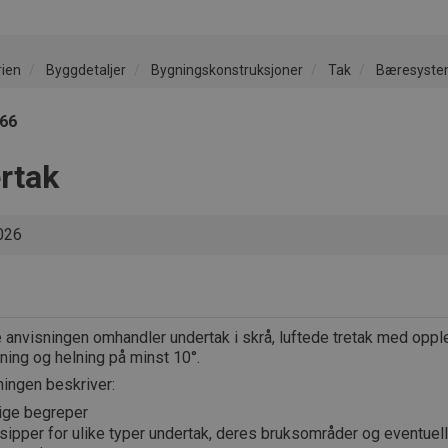
rien
Byggdetaljer
Bygningskonstruksjoner
Tak
Bæresyste
866
rtak
026
anvisningen omhandler undertak i skrå, luftede tretak med oppl
ning og helning på minst 10°.
ningen beskriver:
tige begreper
nsipper for ulike typer undertak, deres bruksområder og eventuel