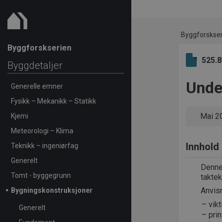
Byggforskse
Byggforskserien
525.
Byggdetaljer
Unde
Generelle emner
Fysikk – Mekanikk – Statikk
Mai 2
Kjemi
Meteorologi – Klima
Innhold
Teknikk – ingeniørfag
Generelt
Denne 
Tomt - byggegrunn
taktek
Anvis
Bygningskonstruksjoner
vik
Generelt
pri