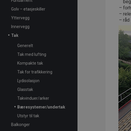
Fundament
beg
for
Golv – etasjeskiller
rel
Yttervegg
råd
Innervegg
Tak
Generelt
Tak med lufting
Kompakte tak
Tak for trafikkering
Lydisolasjon
Glasstak
Takvinduer/arker
Bæresystemer/undertak
Utstyr til tak
Balkonger