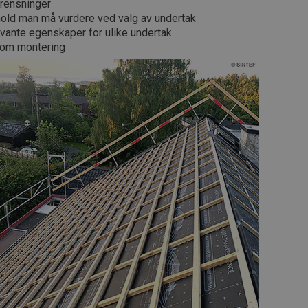
rensninger
hold man må vurdere ved valg av undertak
evante egenskaper for ulike undertak
 om montering