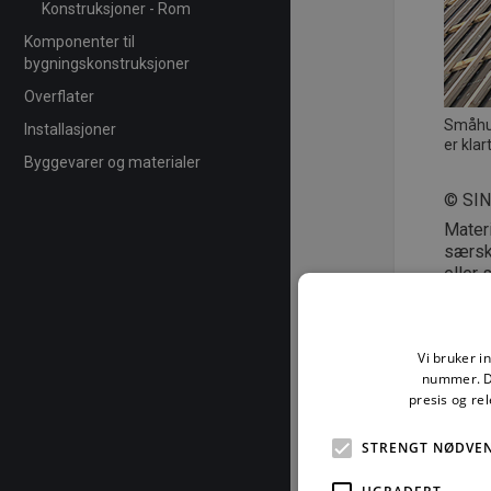
Konstruksjoner - Rom
Komponenter til
bygningskonstruksjoner
Overflater
Småhus
Installasjoner
er kla
Byggevarer og materialer
© SI
Mater
særski
eller 
eller 
åndsve
kan st
Vi bruker i
nummer. De
Mai 
presis og re
STRENGT NØDVE
UGRADERT