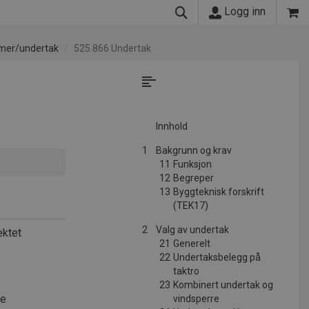
Logg inn
mer/undertak
525.866 Undertak
Innhold
1
Bakgrunn og krav
11
Funksjon
12
Begreper
13
Byggteknisk forskrift
(TEK17)
2
Valg av undertak
ektet
21
Generelt
22
Undertaksbelegg på
taktro
23
Kombinert undertak og
le
vindsperre