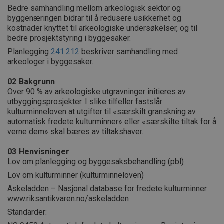
Bedre samhandling mellom arkeologisk sektor og
byggenæringen bidrar til å redusere usikkerhet og
kostnader knyttet til arkeologiske undersøkelser, og til
bedre prosjektstyring i byggesaker.
Planlegging
241.212
beskriver samhandling med
arkeologer i byggesaker.
02
Bakgrunn
Over 90 % av arkeologiske utgravninger initieres av
utbyggingsprosjekter. I slike tilfeller fastslår
kulturminneloven at utgifter til «særskilt granskning av
automatisk fredete kulturminner» eller «særskilte tiltak for å
verne dem» skal bæres av tiltakshaver.
03
Henvisninger
Lov om planlegging og byggesaksbehandling (pbl)
Lov om kulturminner (kulturminneloven)
Askeladden – Nasjonal database for fredete kulturminner.
www.riksantikvaren.no/askeladden
Standarder: