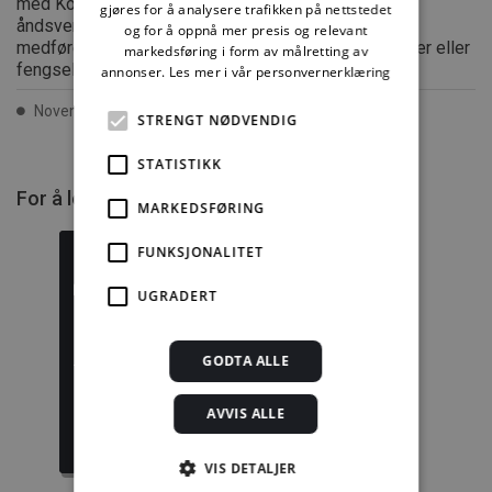
med Kopinor, interesseorgan for rettighetshavere til
gjøres for å analysere trafikken på nettstedet
åndsverk. Utnyttelse i strid med lov eller avtale kan
og for å oppnå mer presis og relevant
medføre erstatningsansvar, og kan straffes med bøter eller
markedsføring i form av målretting av
fengsel.
annonser.
Les mer i vår personvernerklæring
November 2010 ISSN 2387-6328
STRENGT NØDVENDIG
STATISTIKK
For å lese mer må du kjøpe tilgang.
MARKEDSFØRING
FUNKSJONALITET
UGRADERT
Byggforskserien
Delserie
komplett
Planlegging
GODTA ALLE
1389,08 kr/mnd
332,50 kr/mnd
AVVIS ALLE
Kjøp
Kjøp
VIS DETALJER