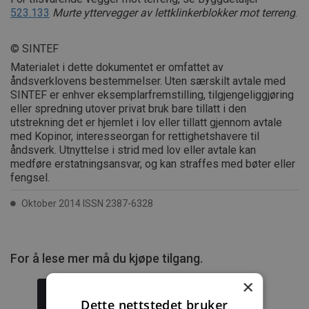
523.133
Murte yttervegger av lettklinkerblokker mot terreng
.
© SINTEF
Materialet i dette dokumentet er omfattet av
åndsverklovens bestemmelser. Uten særskilt avtale med
SINTEF er enhver eksemplarfremstilling, tilgjengeliggjøring
eller spredning utover privat bruk bare tillatt i den
utstrekning det er hjemlet i lov eller tillatt gjennom avtale
med Kopinor, interesseorgan for rettighetshavere til
åndsverk. Utnyttelse i strid med lov eller avtale kan
medføre erstatningsansvar, og kan straffes med bøter eller
fengsel.
Oktober 2014 ISSN 2387-6328
For å lese mer må du kjøpe tilgang.
×
Dette nettstedet bruker