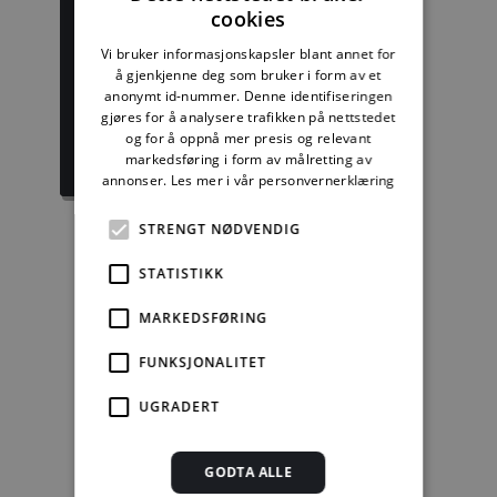
cookies
Byggforskserien
Delserie
Vi bruker informasjonskapsler blant annet for
komplett
Byggdetaljer
å gjenkjenne deg som bruker i form av et
anonymt id-nummer. Denne identifiseringen
gjøres for å analysere trafikken på nettstedet
1389,08 kr/mnd
729,92 kr/mnd
og for å oppnå mer presis og relevant
markedsføring i form av målretting av
Kjøp
Kjøp
annonser.
Les mer i vår personvernerklæring
STRENGT NØDVENDIG
STATISTIKK
Enkeltanvisning
MARKEDSFØRING
kr 280,00 for 12
mnd.
FUNKSJONALITET
Kjøp
UGRADERT
Alle abonnement faktureres 12 måneder forskuddsvis.
GODTA ALLE