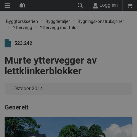
Logg inn
Byggforskserien
Byggdetaljer
Bygningskonstruksjoner
Yttervegg
Yttervegg mot friluft
523.242
Murte yttervegger av
lettklinkerblokker
Oktober 2014
Generelt