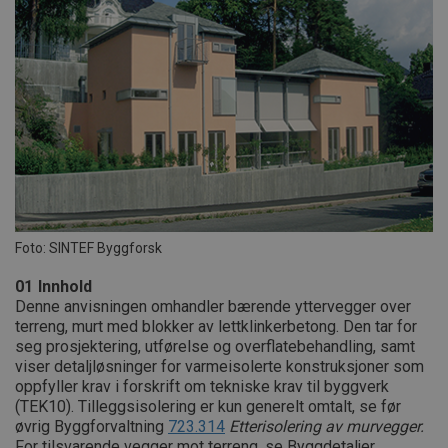
Foto: SINTEF Byggforsk
01
Innhold
Denne anvisningen omhandler bærende yttervegger over
terreng, murt med blokker av lettklinkerbetong. Den tar for
seg prosjektering, utførelse og overflatebehandling, samt
viser detaljløsninger for varmeisolerte konstruksjoner som
oppfyller krav i forskrift om tekniske krav til byggverk
(TEK10). Tilleggsisolering er kun generelt omtalt, se før
øvrig Byggforvaltning
723.314
Etterisolering av murvegger.
For tilsvarende vegger mot terreng, se Byggdetaljer