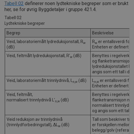
Tabell 02
definerer noen lydtekniske begreper som er brukt
her, se for øvrig Byggdetaljer i gruppe 421.4.
Tabell 02
Lydtekniske begreper
Begrep
Beskrivelse
Veid, laboratoriemålt lydreduksjonstall, R
R
er entallsverdi for 
w
w
(dB)
Enheten er definert i N
Veid, feltmålt lydreduksjonstall, R'
(dB)
Benyttes i regelverket 
w
og flanketransmisjon 
lydreduksjonstallet R'
angis som ett tall i dB.
Veid, laboratoriemålt trinnlydnivå, L
(dB)
L
er entallsverdi for
n,w
n,w
Enheten er definert i N
Veid, feltmålt,
Benyttes i regelverk i 
normalisert trinnlydnivå L'
(dB)
flanketransmisjon mell
n,w
normalisert trinnlydniv
og angis som ett tall i 
Veid reduksjon av trinnlydnivå
Tall som beskriver tri
(trinnlydforbedringstall), ΔL
(dB)
er forskjellen mellom 
w
belegg/golv (referanse