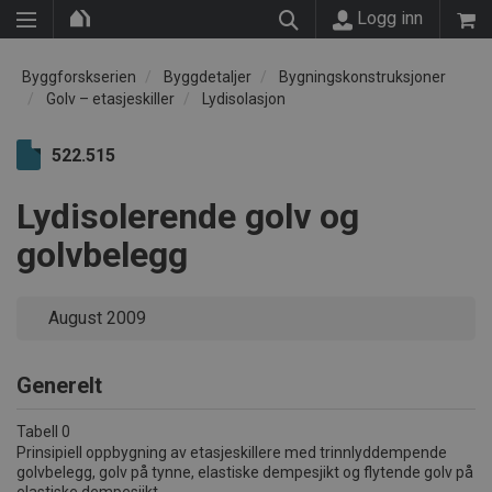
Logg inn
Byggforskserien
Byggdetaljer
Bygningskonstruksjoner
Golv – etasjeskiller
Lydisolasjon
522.515
Lydisolerende golv og
golvbelegg
August 2009
Generelt
Tabell 0
Prinsipiell oppbygning av etasjeskillere med trinnlyddempende
golvbelegg, golv på tynne, elastiske dempesjikt og flytende golv på