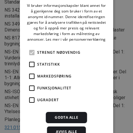
Standarder:
Vi bruker informasjonskapsler blant annet for
NS 3420-1 Beskrivelsestekster for bygg, anlegg og
å gjenkjenne deg som bruker i form av et
installasjoner – Del 1: Fellesbestemmelser
anonymt id-nummer. Denne identifiseringen
gjøres for å analysere trafikken på nettstedet
NS 3491-1 Prosjektering av konstruksjoner –
og for å oppnå mer presis og relevant
Dimensjonerende laster – Del 1: Egenlaster og nyttelaster
markedsføring i form av målretting av
NS 8175 Lydforhold i bygninger – Lydklasser for ulike
annonser.
Les mer i vår personvernerklæring
bygningstyper
NS-EN ISO 717 Akustikk – Lydforhold i bygninger – Del 1:
STRENGT NØDVENDIG
Vurdering av luftlydisolasjon, Del 2: Vurdering av
trinnlydnivå
STATISTIKK
NS-EN 1991-1-1 Eurocode 1: Laster på konstruksjoner. Del
MARKEDSFØRING
1-1: Allmenne laster – Tetthet, egenvekt og nyttelaster i
bygninger
FUNKSJONALITET
NS-ISO 9052-1 Akustikk – Bestemmelse av dynamisk
stivhet – Del 1: Elastisk bærelag for flytende gulv i boliger
UGRADERT
NS-EN 13810-1 Trebaserte plater – Flytende gulv – Del 1:
Ytelsesspesifikasjoner og krav
GODTA ALLE
Planlegging:
321.015
Planlegging av gode lydforhold i bygninger
AVVIS ALLE