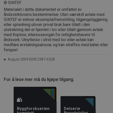
informasjo
© SINTEF
Det er nød
Cookie-Scr
Materialet i dette dokumentet er omfattet av
cookie-ba
åndsverklovens bestemmelser. Uten særskilt avtale med
fungerer s
skal.
SINTEF er enhver eksemplarfremstilling, tilgjengeliggjøring
eller spredning utover privat bruk bare tillatt i den
subApp-production
.byggforsk.no
3 dager
utstrekning det er hjemlet i lov eller tillatt gjennom avtale
med Kopinor, interesseorgan for rettighetshavere til
åndsverk. Utnyttelse i strid med lov eller avtale kan
medføre erstatningsansvar, og kan straffes med bøter eller
Forsørger
fengsel.
Navn
Utløpsdato
Beskrivelse
Navn
/ Domene
Forsørger /
Navn
Utløpsdato
Beskrivelse
Domene
August 2009 ISSN 2387-6328
MSPTC
.AspNetCore.Correlation.6GWZ6nfdHiLkrzFXRDJh1QFO7mj609
1 år
Denne
Microsoft
Forsørger /
Navn
Utløpsdato
Beskrivelse
informasjonskapselen
.bing.com
_pk_id.14.ff4c
www.byggforsk.no
1 år
Dette
Domene
brukes til å spore
informasjo
brukeren engasjement
.AspNetCore.OpenIdConnect.Nonce.CfDJ8PCZ1CMCZVtPjBb7iS0
er assosier
_gcl_au
3 måneder
Denne
Google LLC
og interaksjon med
open sourc
informasjo
.byggforsk.no
nettstedet for å forbedre
.AspNetCore.Correlation.zm5oSZzPSi0gPkrk6ypaL4iNWiHp1PG_
webanalyse
For å lese mer må du kjøpe tilgang.
er satt av 
kundeopplevelsen og
brukes til å
og utfører
nettsidefunksjonaliteten.
nettstedse
informasj
Det kan samle inn
spore besø
.AspNetCore.Correlation.s6lpftcmb6nCT8ucRQzifC0n5pJQWSEAT
hvordan
informasjon om hvordan
og måle yte
sluttbruke
brukerne navigerer og
nettstedet.
nettstedet 
bruker nettstedet, bidrar
mønster-ty
.AspNetCore.Correlation._UTS4bWlaaV31oQHe_v_raATlWIEtFPK
annonseri
til å identifisere
informasjo
sluttbruke
preferanser og forbedre
prefikset _p
sett før ha
Byggforskserien
Delserie
leveringen av tjenester.
av en kort 
.AspNetCore.Correlation.dEA_bPGk00GP0Vma9wFtvRMzF6ux6M3
nevnte nett
komplett
Byggdetaljer