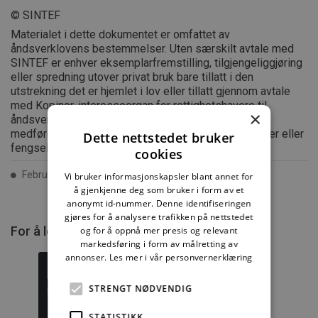
© SINTEF
Materialet i dette dokumentet er omfattet av
åndsverklovens bestemmelser. Uten særskilt avtale med
SINTEF er enhver eksemplarfremstilling, tilgjengeliggjøring
eller spredning utover privat bruk bare tillatt i den
utstrekning det er hjemlet i lov eller tillatt gjennom avtale
med Kopinor, interesseorgan for rettighetshavere til
×
åndsverk. Utnyttelse i strid med lov eller avtale kan
medføre erstatningsansvar, og kan straffes med bøter eller
Dette nettstedet bruker
fengsel.
cookies
Februar 2015 ISSN 2387-6328
Vi bruker informasjonskapsler blant annet for
å gjenkjenne deg som bruker i form av et
anonymt id-nummer. Denne identifiseringen
gjøres for å analysere trafikken på nettstedet
For å lese mer må du kjøpe tilgang.
og for å oppnå mer presis og relevant
markedsføring i form av målretting av
annonser.
Les mer i vår personvernerklæring
STRENGT NØDVENDIG
Byggforskserien
Delserie
STATISTIKK