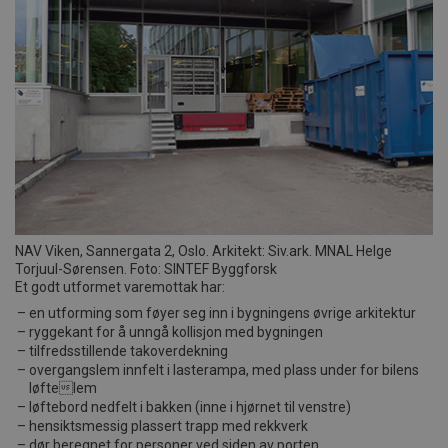
NAV Viken, Sannergata 2, Oslo. Arkitekt: Siv.ark. MNAL Helge
Torjuul-Sørensen. Foto: SINTEF Byggforsk
Et godt utformet varemottak har:
en utforming som føyer seg inn i bygningens øvrige arkitektur
ryggekant for å unngå kollisjon med bygningen
tilfredsstillende takoverdekning
overgangslem innfelt i lasterampa, med plass under for bilens
løftelem
løftebord nedfelt i bakken (inne i hjørnet til venstre)
hensiktsmessig plassert trapp med rekkverk
dør beregnet for personer ved siden av porten