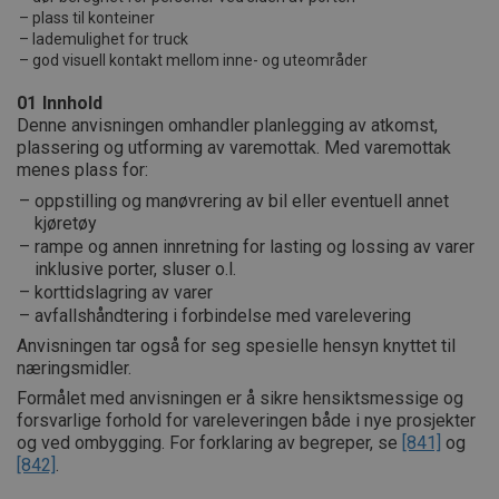
plass til konteiner
lademulighet for truck
god visuell kontakt mellom inne- og uteområder
01
Innhold
Denne anvisningen omhandler planlegging av atkomst,
plassering og utforming av varemottak. Med varemottak
menes plass for:
oppstilling og manøvrering av bil eller eventuell annet
kjøretøy
rampe og annen innretning for lasting og lossing av varer
inklusive porter, sluser o.l.
korttidslagring av varer
avfallshåndtering i forbindelse med varelevering
Anvisningen tar også for seg spesielle hensyn knyttet til
næringsmidler.
Formålet med anvisningen er å sikre hensiktsmessige og
forsvarlige forhold for vareleveringen både i nye prosjekter
og ved ombygging. For forklaring av begreper, se
[841]
og
[842]
.