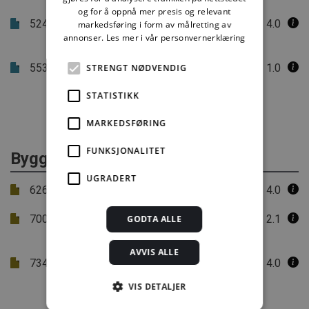
og for å oppnå mer presis og relevant
524.305
Skillevegg mellom boenheter i
4.0
markedsføring i form av målretting av
annonser.
Les mer i vår personvernerklæring
rekkehus og kjedehus
553.002
Sjakt med vann- og
1.0
STRENGT NØDVENDIG
avløpsinstallasjoner
STATISTIKK
MARKEDSFØRING
FUNKSJONALITET
Byggforvaltning
UGRADERT
626.102
Brannsikkerhet for bygninger i bruk
4.0
700.620
Brannsikring av eldre, tett
2.1
GODTA ALLE
trehusbebyggelse
AVVIS ALLE
734.503
Brannteknisk oppgradering av gamle
4.0
trefyllingsdører
VIS DETALJER