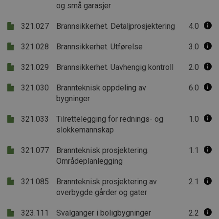
og små garasjer
321.027
Brannsikkerhet. Detaljprosjektering
4.0
321.028
Brannsikkerhet. Utførelse
3.0
321.029
Brannsikkerhet. Uavhengig kontroll
2.0
321.030
Brannteknisk oppdeling av
6.0
bygninger
321.033
Tilrettelegging for rednings- og
1.0
slokkemannskap
321.077
Brannteknisk prosjektering.
1.1
Områdeplanlegging
321.085
Brannteknisk prosjektering av
2.1
overbygde gårder og gater
323.111
Svalganger i boligbygninger
2.2