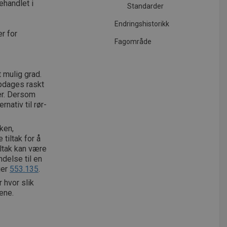
ehandlet i
Standarder
Endringshistorikk
er for
Fagområde
t mulig grad.
ppdages raskt
ler. Dersom
nativ til rør-
ken,
tiltak for å
iltak kan være
ndelse til en
jer
553.135
.
 hvor slik
ene.