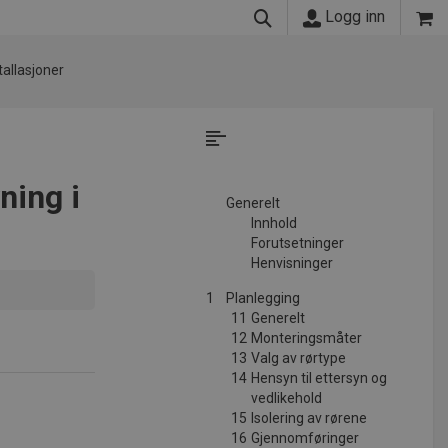
Logg inn
tallasjoner
ning i
Generelt
Innhold
Forutsetninger
Henvisninger
1
Planlegging
11
Generelt
12
Monteringsmåter
13
Valg av rørtype
14
Hensyn til ettersyn og
vedlikehold
15
Isolering av rørene
16
Gjennomføringer