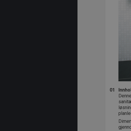
01
Innho
Denne 
sanit
løsnin
planl
Dimens
gjenno