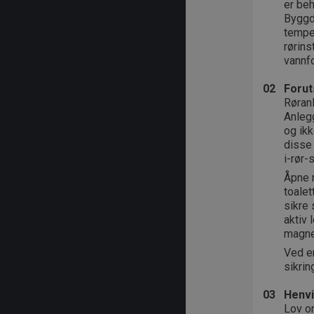
er beh
Byggd
tempe
rørins
vannf
02
Forut
Røranl
Anlegg
og ikk
disse 
i-rør-
Åpne r
toalet
sikre 
aktiv 
magne
Ved en
sikrin
03
Henvi
Lov o