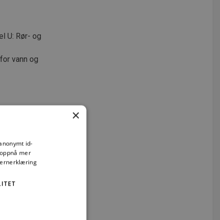
l U: Rør- og
for vann og
×
aling
 anonymt id-
å oppnå mer
ng og
vernerklæring
ITET