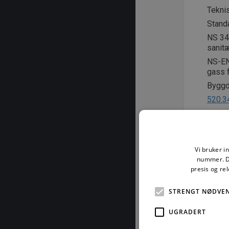
Teknis
Stand
NS 342
sanitæ
NS-EN
gass 
Byggde
520.3
527.2
541.8
543.5
Vi bruker i
543.5
nummer. De
550.4
presis og re
utføre
STRENGT NØDVE
553.1
553.1
UGRADERT
553.1