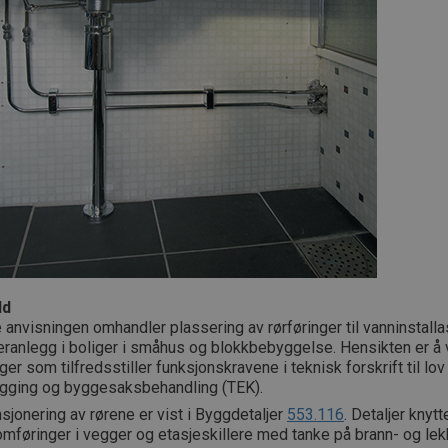
ld
anvisningen omhandler plassering av rørføringer til vanninstalla
æranlegg i boliger i småhus og blokkbebyggelse. Hensikten er å 
ger som tilfredsstiller funksjonskravene i teknisk forskrift til lo
egging og byggesaksbehandling (TEK).
jonering av rørene er vist i Byggdetaljer
553.116
. Detaljer knytte
mføringer i vegger og etasjeskillere med tanke på brann- og lek