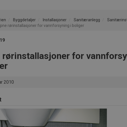
rien
Byggdetaljer
Installasjoner
Sanitæranlegg
Sanitærins
ne rørinstallasjoner for vannforsyning i boliger
119
rørinstallasjoner for vannforsy
er
ar 2010
t