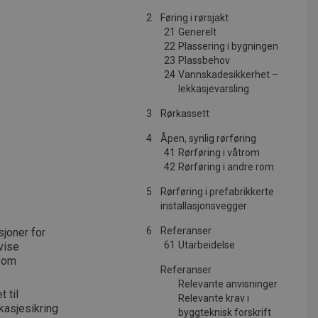
2
Føring i rørsjakt
21
Generelt
22
Plassering i bygningen
23
Plassbehov
24
Vannskadesikkerhet –
lekkasjevarsling
3
Rørkassett
4
Åpen, synlig rørføring
41
Rørføring i våtrom
42
Rørføring i andre rom
5
Rørføring i prefabrikkerte
installasjonsvegger
6
Referanser
sjoner for
61
Utarbeidelse
vise
v om
Referanser
Relevante anvisninger
t til
Relevante krav i
kasjesikring
byggteknisk forskrift