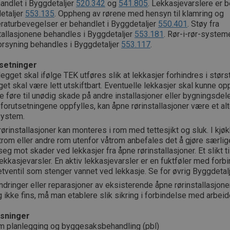
andlet i Byggdetaljer
520.342
og
541.805
. Lekkasjevarslere er b
etaljer
553.135
. Oppheng av rørene med hensyn til klamring og
raturbevegelser er behandlet i Byggdetaljer
550.401
. Støy fra
tallasjonene behandles i Byggdetaljer
553.181
. Rør-i-rør-system
orsyning behandles i Byggdetaljer
553.117
.
setninger
egget skal ifølge TEK utføres slik at lekkasjer forhindres i størs
et skal være lett utskiftbart. Eventuelle lekkasjer skal kunne o
e føre til unødig skade på andre installasjoner eller bygningsde
forutsetningene oppfylles, kan åpne rørinstallasjoner være et alter
system.
ørinstallasjoner kan monteres i rom med tettesjikt og sluk. I kjøk
trom eller andre rom utenfor våtrom anbefales det å gjøre særlige 
seg mot skader ved lekkasjer fra åpne rørinstallasjoner. Et slikt t
lekkasjevarsler. En aktiv lekkasjevarsler er en fuktføler med forbi
tventil som stenger vannet ved lekkasje. Se for øvrig Byggdetal
dringer eller reparasjoner av eksisterende åpne rørinstallasjoner
g ikke fins, må man etablere slik sikring i forbindelse med arbeid
sninger
m planlegging og byggesaksbehandling (pbl)