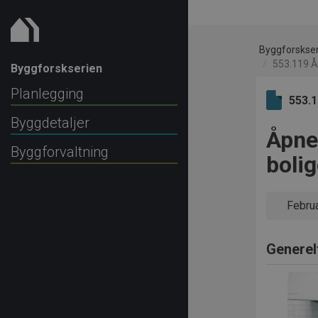
Byggforskse
553.119 Åp
Byggforskserien
Planlegging
553.
Byggdetaljer
Åpne 
Byggforvaltning
bolig
Febru
Generel