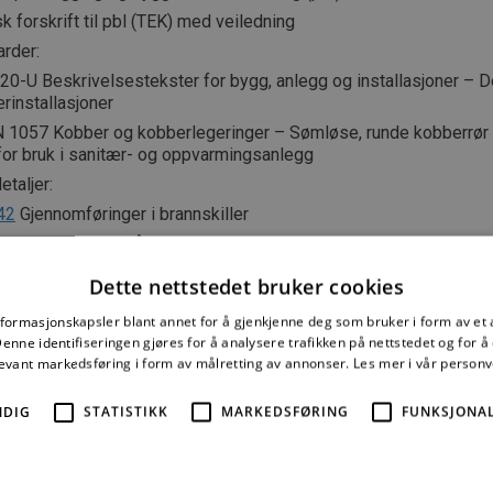
k forskrift til pbl (TEK) med veiledning
arder:
0-U Beskrivelsestekster for bygg, anlegg og installasjoner – De
rinstallasjoner
 1057 Kobber og kobberlegeringer – Sømløse, runde kobberrør 
for bruk i sanitær- og oppvarmingsanlegg
taljer:
42
Gjennomføringer i brannskiller
04
Bad og andre våtrom
05
Golv i bad og andre våtrom
Dette nettstedet bruker cookies
05
Våtromsvegger med overflate av vinyl, baderomspanel eller m
nformasjonskapsler blant annet for å gjenkjenne deg som bruker i form av et
06
Våtromsvegger med fliskledning
nne identifiseringen gjøres for å analysere trafikken på nettstedet og for 
01
Opphengssystemer for tekniske installasjoner. Dimensjoneri
levant markedsføring i form av målretting av annonser.
Les mer i vår person
lse
NDIG
STATISTIKK
MARKEDSFØRING
FUNKSJONAL
16
Vannforsyningssystem i boliger. Dimensjonering av kobberrør
17
Rør-i-rør-systemer for vannforsyning
35
Lekkasjevarslere