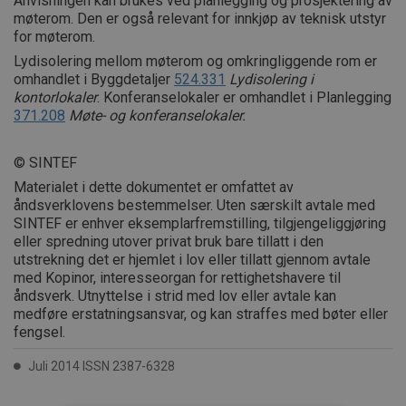
Anvisningen kan brukes ved planlegging og prosjektering av
møterom. Den er også relevant for innkjøp av teknisk utstyr
for møterom.
Lydisolering mellom møterom og omkringliggende rom er
omhandlet i Byggdetaljer
524.331
Lydisolering i
kontorlokaler
. Konferanselokaler er omhandlet i Planlegging
371.208
Møte- og konferanselokaler.
© SINTEF
Materialet i dette dokumentet er omfattet av
åndsverklovens bestemmelser. Uten særskilt avtale med
SINTEF er enhver eksemplarfremstilling, tilgjengeliggjøring
eller spredning utover privat bruk bare tillatt i den
utstrekning det er hjemlet i lov eller tillatt gjennom avtale
med Kopinor, interesseorgan for rettighetshavere til
åndsverk. Utnyttelse i strid med lov eller avtale kan
medføre erstatningsansvar, og kan straffes med bøter eller
fengsel.
Juli 2014 ISSN 2387-6328