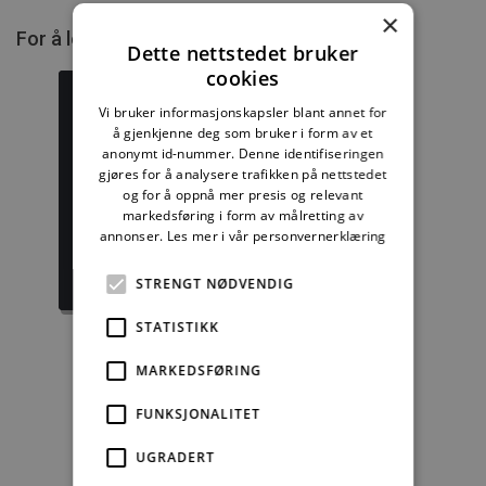
×
For å lese mer må du kjøpe tilgang.
Dette nettstedet bruker
cookies
Vi bruker informasjonskapsler blant annet for
å gjenkjenne deg som bruker i form av et
anonymt id-nummer. Denne identifiseringen
Byggforskserien
Delserie
gjøres for å analysere trafikken på nettstedet
komplett
Planlegging
og for å oppnå mer presis og relevant
markedsføring i form av målretting av
1389,08 kr/mnd
332,50 kr/mnd
annonser.
Les mer i vår personvernerklæring
Kjøp
Kjøp
STRENGT NØDVENDIG
STATISTIKK
MARKEDSFØRING
Enkeltanvisning
FUNKSJONALITET
kr 280,00 for 12
UGRADERT
mnd.