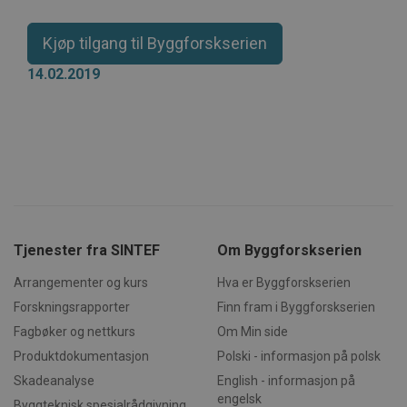
Markedsføring
Funksjonalitet
Ugradert
Kjøp tilgang til Byggforskserien
Strengt nødvendige informasjonskapsler tillater
14.02.2019
kjernefunksjoner på nettstedet, som
brukerinnlogging og kontoadministrasjon.
Nettstedet kan ikke brukes riktig uten strengt
nødvendige informasjonskapsler.
Forsørger /
Navn
Utløpsdato
Beskrivels
Domene
CookieScriptConsent
1 måned
Denne
CookieScript
informasj
byggforsk.no
brukes av 
Script.com
for å husk
Tjenester fra SINTEF
Om Byggforskserien
innstilling
besøkende
informasjo
Arrangementer og kurs
Hva er Byggforskserien
Det er nød
Forskningsrapporter
Finn fram i Byggforskserien
Cookie-Scr
cookie-ba
Fagbøker og nettkurs
Om Min side
fungerer s
skal.
Produktdokumentasjon
Polski - informasjon på polsk
subApp-production
.byggforsk.no
3 dager
Skadeanalyse
English - informasjon på
engelsk
Byggteknisk spesialrådgivning