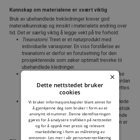
Kunnskap om materialene er svært viktig
Bruk av ubehandlede trekledninger krever god
materialkunnskap og innsikt i materialets endring over
tid. Det er særlig viktig å legge vekt på tre forhold:
Treanatomi
. Treet er et naturprodukt med
individuelle variasjoner. En viss forståelse av
treanatomi er derfor en forutsetning for den
prosjekterende som søker optimalt trevirke til
ubehandlede kledninger.
Klimapåkjenninger
. Bruk av ubehandlet trevirke
×
som fasademateriale krever stor innsikt i hvordan
Dette nettstedet bruker
trevirket vil forandre seg over tid når det utsettes
cookies
for klimapåkjenninger.
Utforming og detaljering
. For at den ubehandlede
Vi bruker informasjonskapsler blant annet for
å gjenkjenne deg som bruker i form av et
trekledningen skal være både teknisk og estetisk
anonymt id-nummer. Denne identifiseringen
tilfredsstillende over tid, må den prosjekterende
gjøres for å analysere trafikken på nettstedet
kjenne til hvilken utforming og detaljering som er
og for å oppnå mer presis og relevant
best egnet.
markedsføring i form av målretting av
annonser.
Les mer i vår personvernerklæring