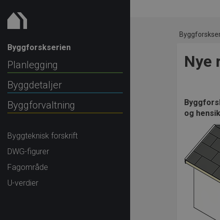
Byggforskse
Byggforskserien
Nye 
Planlegging
Byggdetaljer
Byggforsk
Byggforvaltning
og hensi
Byggteknisk forskrift
DWG-figurer
Fagområde
U-verdier