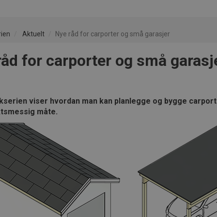
rien
Aktuelt
Nye råd for carporter og små garasjer
råd for carporter og små garasj
serien viser hvordan man kan planlegge og bygge carport
ktsmessig måte.