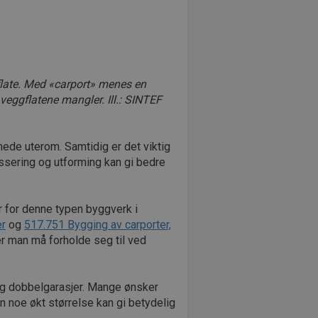
late. Med «carport» menes en
 veggflatene mangler. Ill.: SINTEF
mede uterom. Samtidig er det viktig
lassering og utforming kan gi bedre
r for denne typen byggverk i
er
og
517.751 Bygging av carporter,
r man må forholde seg til ved
r og dobbelgarasjer. Mange ønsker
n noe økt størrelse kan gi betydelig