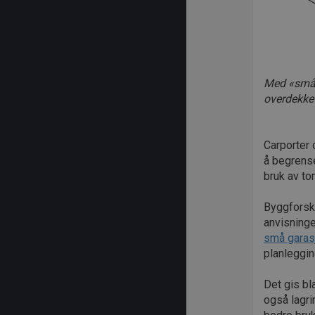
Med «små 
overdekket
Carporter 
å begrense
bruk av to
Byggforsks
anvisning
små garas
planleggin
Det gis bl
også lagri