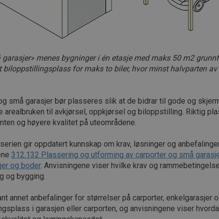
garasjer» menes bygninger i én etasje med maks 50 m2 grunnf
 biloppstillingsplass for maks to biler, hvor minst halvparten av
og små garasjer bør plasseres slik at de bidrar til gode og skjer
 arealbruken til avkjørsel, oppkjørsel og biloppstilling. Riktig p
mten og høyere kvalitet på uteområdene.
erien gir oppdatert kunnskap om krav, løsninger og anbefalinge
ene
312.132 Plassering og utforming av carporter og små garasj
jer og boder
. Anvisningene viser hvilke krav og rammebetingelse
g og bygging.
ant annet anbefalinger for størrelser på carporter, enkelgarasje
ngsplass i garasjen eller carporten, og anvisningene viser hvorda