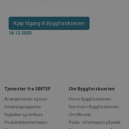
Markedsføring
Funksjonalitet
Ugradert
Kjøp tilgang til Byggforskserien
Strengt nødvendige informasjonskapsler tillater
kjernefunksjoner på nettstedet, som
16.12.2025
brukerinnlogging og kontoadministrasjon.
Nettstedet kan ikke brukes riktig uten strengt
nødvendige informasjonskapsler.
Forsørger /
Navn
Utløpsdato
Beskrivels
Domene
CookieScriptConsent
1 måned
Denne
CookieScript
informasj
byggforsk.no
brukes av 
Script.com
for å husk
innstilling
Tjenester fra SINTEF
Om Byggforskserien
besøkende
informasjo
Det er nød
Arrangementer og kurs
Hva er Byggforskserien
Cookie-Scr
cookie-ba
Forskningsrapporter
Finn fram i Byggforskserien
fungerer s
skal.
Fagbøker og nettkurs
Om Min side
Produktdokumentasjon
Polski - informasjon på polsk
subApp-production
.byggforsk.no
3 dager