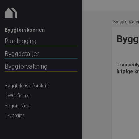
Byggforskse
Byggforskserien
Bygg
Planlegging
Byggdetaljer
Trappeuly
Byggforvaltning
å følge k
Byggteknisk forskrift
DWG-figurer
Fagområde
U-verdier