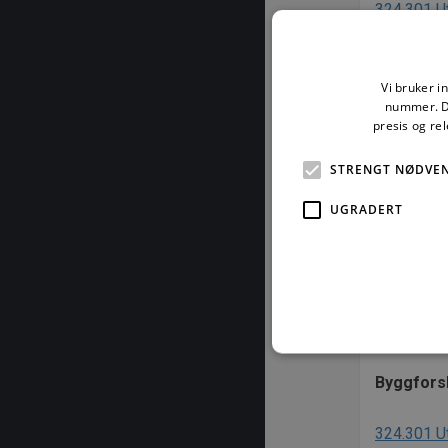
324.301 Ut
behovet fo
Trapper er
Vi bruker i
praktiske 
nummer. De
presis og re
Mange fø
STRENGT NØDVE
- Vi er gl
UGRADERT
interiørbl
eksempler 
Den vanlig
sikkerhets
Byggfors
Strengt nødvendige informas
324.301 U
ikke brukes riktig uten str