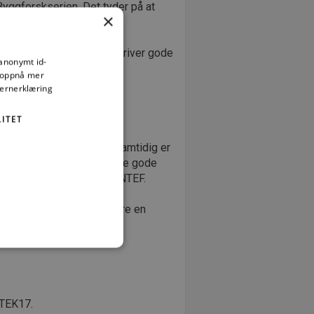
Byggforskserien. Det tyder på at
×
.
s få andre kilder som beskriver gode
 anonymt id-
ehagelige å gå i.
å oppnå mer
vernerklæring
ITET
 det skal bygges trapp. Samtidig er
 er synd, for det fins mange gode
itekt Anders Kirkhus i SINTEF.
evne trinn kan også utgjøre en
t
ministrasjon. Nettstedet kan
 TEK17.