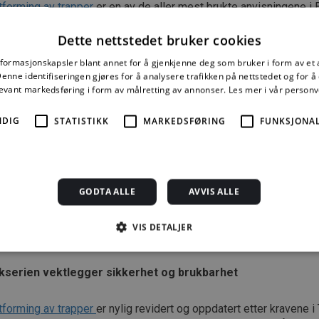
forming av trapper
er en av de aller mest brukte anvisningene i 
r gode praktiske løsninger som oppfyller kravene i TEK, er stort
Dette nettstedet bruker cookies
 viktige elementer i planløsningen i de fleste bygg, og det finne
nformasjonskapsler blant annet for å gjenkjenne deg som bruker i form av et
løsninger som oppfyller kravene og samtidig gir trapper som er b
nne identifiseringen gjøres for å analysere trafikken på nettstedet og for 
levant markedsføring i form av målretting av annonser.
Les mer i vår person
lger ikke sikkerhetskravene
NDIG
STATISTIKK
MARKEDSFØRING
FUNKSJONAL
ade for at mange i bransjen rådfører seg med Byggforskserien når
adene fulle av trapper som ikke oppfyller sikkerhetskravene. Det
på trapper som både er sikre og visuelt vellykkede, sier sivilark
GODTA ALLE
AVVIS ALLE
ste feilen på nye trapper er manglende rekkverk og håndløper. Uj
VIS DETALJER
risiko.
kserien vektlegger sikkerhet og brukbarhet
Strengt nødvendig
Statistikk
Markedsføring
Funksjonalitet
Ugrader
jonskapsler tillater kjernefunksjoner på nettstedet, som brukerinnlogging og kontoad
tforming av trapper
er nylig revidert og oppdatert etter kravene i
engt nødvendige informasjonskapsler.