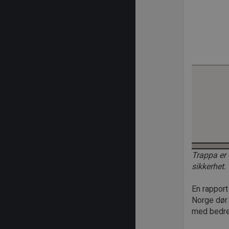
Trappa er 
sikkerhet.
En rapport
Norge dør 
med bedre