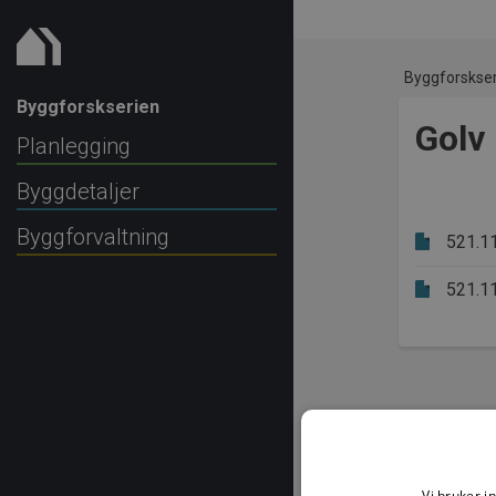
Byggforskse
Byggforskserien
Golv
Planlegging
Byggdetaljer
Byggforvaltning
521.1
521.1
Vi bruker i