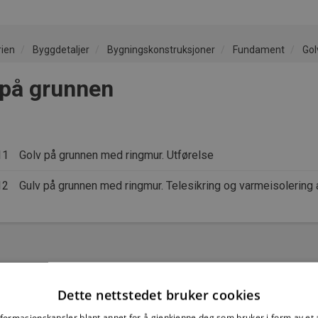
rien
Byggdetaljer
Bygningskonstruksjoner
Fundament
Gol
 på grunnen
11
Golv på grunnen med ringmur. Utførelse
12
Gulv på grunnen med ringmur. Telesikring og varmeisolerin
Dette nettstedet bruker cookies
nformasjonskapsler blant annet for å gjenkjenne deg som bruker i form av et