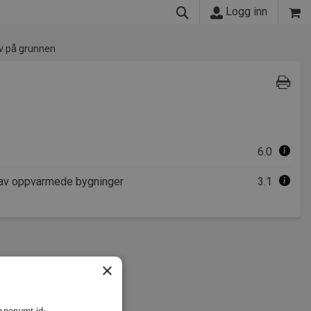
Logg inn
v på grunnen
6.0
g av oppvarmede bygninger
3.1
×
 anonymt id-