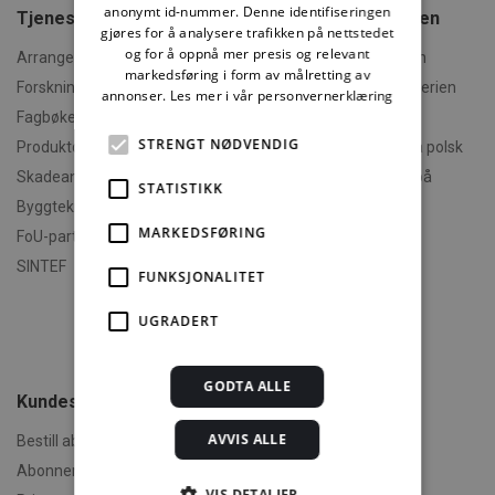
anonymt id-nummer. Denne identifiseringen
Tjenester fra SINTEF
Om Byggforskserien
gjøres for å analysere trafikken på nettstedet
og for å oppnå mer presis og relevant
Arrangementer og kurs
Hva er Byggforskserien
markedsføring i form av målretting av
Forskningsrapporter
Finn fram i Byggforskserien
annonser.
Les mer i vår personvernerklæring
Fagbøker og nettkurs
Om Min side
STRENGT NØDVENDIG
Produktdokumentasjon
Polski - informasjon på polsk
Skadeanalyse
English - informasjon på
STATISTIKK
engelsk
Byggteknisk spesialrådgivning
Om byggereglene
MARKEDSFØRING
FoU-partner
Humorforvaltning
SINTEF
FUNKSJONALITET
Klikk og finn
Filmer
UGRADERT
Om TEK-sjekk
GODTA ALLE
Kundeservice
AVVIS ALLE
Bestill abonnement
Abonnementsvilkår
VIS DETALJER