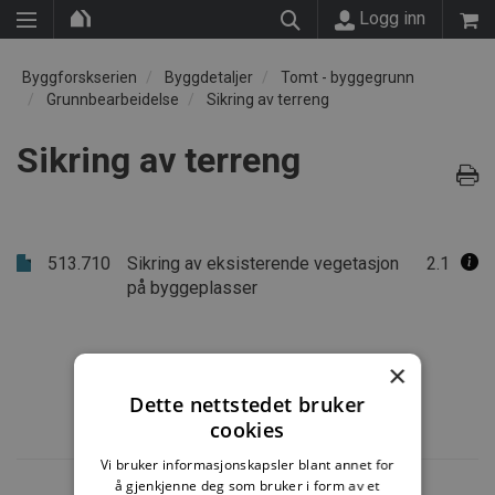
Logg inn
Byggforskserien
Byggdetaljer
Tomt - byggegrunn
Grunnbearbeidelse
Sikring av terreng
Sikring av terreng
513.710
Sikring av eksisterende vegetasjon
2.1
på byggeplasser
×
Dette nettstedet bruker
cookies
Vi bruker informasjonskapsler blant annet for
å gjenkjenne deg som bruker i form av et