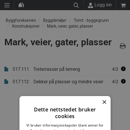
Logg inn
Byggforskserien
Byggdetaljer
Tomt - byggegrunn
Konstruksjoner
Mark, veier, gater, plasser
Mark, veier, gater, plasser
517.111
Treterrasser på terreng
4.0
517.112
Dekker på plasser og mindre veier
4.0
×
Dette nettstedet bruker
cookies
Vi bruker informasjonskapsler blant annet for