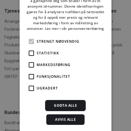
å gjenkjenne deg som bruker i form av et
anonymt id-nummer. Denne identifiseringen
Tjenester fra SINTEF
Om Byggforskserien
gjøres for å analysere trafikken på nettstedet
og for å oppnå mer presis og relevant
Arrangementer og kurs
Hva er Byggforskserien
markedsføring i form av målretting av
annonser.
Les mer i vår personvernerklæring
Forskningsrapporter
Finn fram i Byggforskserien
Fagbøker og nettkurs
Om Min side
STRENGT NØDVENDIG
Produktdokumentasjon
Polski - informasjon på polsk
STATISTIKK
Skadeanalyse
English - informasjon på
engelsk
Byggteknisk spesialrådgivning
MARKEDSFØRING
Om byggereglene
FoU-partner
Humorforvaltning
FUNKSJONALITET
SINTEF
Klikk og finn
UGRADERT
Filmer
Om TEK-sjekk
GODTA ALLE
Kundeservice
AVVIS ALLE
Bestill abonnement
Abonnementsvilkår