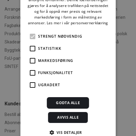
gjøres for å analysere trafikken på nettstedet
Arrangementer og kurs
Hva er Byggforskserien
og for å oppnå mer presis og relevant
markedsføring i form av målretting av
Forskningsrapporter
Finn fram i Byggforskserien
annonser.
Les mer i vår personvernerklæring
Fagbøker og nettkurs
Om Min side
Produktdokumentasjon
Polski - informasjon på polsk
STRENGT NØDVENDIG
Skadeanalyse
English - informasjon på
engelsk
STATISTIKK
Byggteknisk spesialrådgivning
Om byggereglene
FoU-partner
MARKEDSFØRING
Humorforvaltning
SINTEF
FUNKSJONALITET
Klikk og finn
Filmer
UGRADERT
Om TEK-sjekk
GODTA ALLE
Kundeservice
Bestill abonnement
AVVIS ALLE
Abonnementsvilkår
Priser
VIS DETALJER