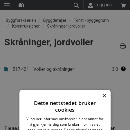
Logg inn
Byggforskserien
Byggdetaljer
Tomt - byggegrunn
Konstruksjoner
Skråninger, jordvoller
Skråninger, jordvoller
517.421
Voller og skråninger
3.0
×
Dette nettstedet bruker
cookies
Vi bruker informasjonskapsler blant annet for
å gjenkjenne deg som bruker i form av et
Tjenester fra SINTEF
Om Byggforskserien
anonymt id-nummer. Denne identifiseringen