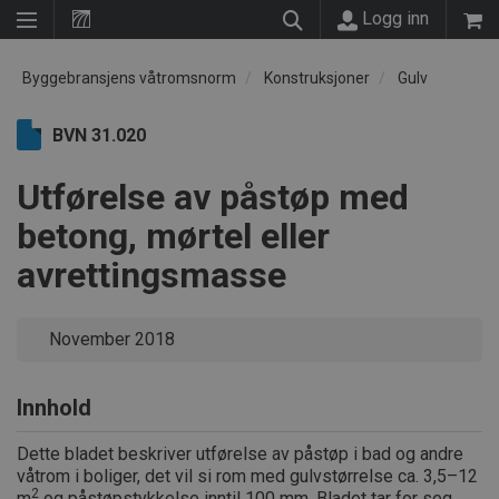
Logg inn
Byggebransjens våtromsnorm
Konstruksjoner
Gulv
BVN 31.020
Utførelse av påstøp med
betong, mørtel eller
avrettingsmasse
November 2018
Innhold
Dette bladet beskriver utførelse av påstøp i bad og andre
våtrom i boliger, det vil si rom med gulvstørrelse ca. 3,5–12
2
m
og påstøpstykkelse inntil 100 mm. Bladet tar for seg