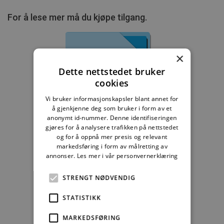
For å lese mer må du kjøpe tilgang.
×
Dette nettstedet bruker
Byggebransjens
cookies
våtromsnorm
Vi bruker informasjonskapsler blant annet for
235,83 kr/mnd
å gjenkjenne deg som bruker i form av et
anonymt id-nummer. Denne identifiseringen
gjøres for å analysere trafikken på nettstedet
Kjøp
og for å oppnå mer presis og relevant
markedsføring i form av målretting av
Alle abonnement faktureres 12 måneder forskuddsvis.
annonser.
Les mer i vår personvernerklæring
Se alle priser her
STRENGT NØDVENDIG
STATISTIKK
Andre abonnement
MARKEDSFØRING