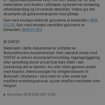
materialene som brukes i påstøper, og beskriver utstøping,
etterbehandling og forventede tørketider. Videre gis det
eksempler på gulvkonstruksjoner med påstøp.
Gulv med innstøpt elektrisk gulvvarme er behandlet i
BVN
31.210
. Gulv med innstøpt vannbåret gulvvarme er
behandlet i
BVN 31.320
.
© SINTEF
Materialet i dette dokumentet er omfattet av
åndsverklovens bestemmelser. Uten særskilt avtale med
SINTEF er enhver eksemplarfremstilling, tilgjengeliggjøring
eller spredning utover privat bruk bare tillatt i den
utstrekning det er hjemlet i lov eller tillatt gjennom avtale
med Kopinor, interesseorgan for rettighetshavere til
åndsverk. Utnyttelse i strid med lov eller avtale kan
medføre erstatningsansvar, og kan straffes med bøter eller
fengsel.
November 2018 ISSN 2387-6336