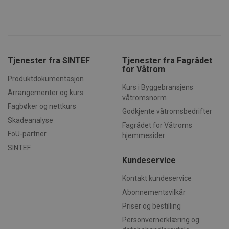
kjernefunksjoner på nettstedet, som
brukerinnlogging og kontoadministrasjon.
Nettstedet kan ikke brukes riktig uten strengt
nødvendige informasjonskapsler.
Forsørger /
Navn
Utløpsdato
Beskrivels
Domene
Tjenester fra SINTEF
Tjenester fra Fagrådet
CookieScriptConsent
for Våtrom
1 måned
Denne
CookieScript
informasj
byggforsk.no
Produktdokumentasjon
brukes av 
Kurs i Byggebransjens
Script.com
Arrangementer og kurs
for å husk
våtromsnorm
innstilling
Fagbøker og nettkurs
Godkjente våtromsbedrifter
besøkende
informasjo
Skadeanalyse
Fagrådet for Våtroms
Det er nød
Cookie-Scr
FoU-partner
hjemmesider
cookie-ba
fungerer s
SINTEF
skal.
Kundeservice
subApp-production
.byggforsk.no
3 dager
Kontakt kundeservice
Abonnementsvilkår
Priser og bestilling
Forsørger
Personvernerklæring og
Navn
Utløpsdato
Beskrivelse
Navn
/ Domene
Forsørger /
Navn
Utløpsdato
Beskrivelse