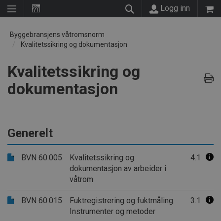
Logg inn
Byggebransjens våtromsnorm
Kvalitetssikring og dokumentasjon
Kvalitetssikring og
dokumentasjon
Generelt
BVN 60.005
Kvalitetssikring og
4.1
dokumentasjon av arbeider i
våtrom
BVN 60.015
Fuktregistrering og fuktmåling.
3.1
Instrumenter og metoder