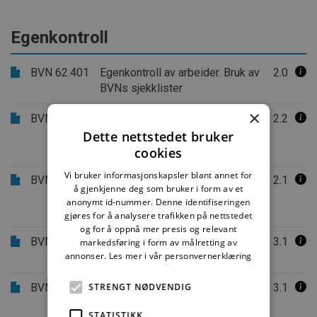
Egenkontroll
BVN 62.401
Egenkontroll av arbeider. Bruk av
2.0
BVNs sjekklister
×
BVN 62.411
Egenkontroll av arbeider med
2.2
vanntett sjikt (membranarbeider).
Dette nettstedet bruker
Sjekkliste for prosjektering
cookies
Vi bruker informasjonskapsler blant annet for
BVN 62.415
Egenkontroll av arbeider med
2.1
å gjenkjenne deg som bruker i form av et
vanntett sjikt (membranarbeider).
anonymt id-nummer. Denne identifiseringen
Sjekkliste for utførelse
gjøres for å analysere trafikken på nettstedet
og for å oppnå mer presis og relevant
BVN 62.421
Egenkontroll av tømrerarbeider.
3.1
markedsføring i form av målretting av
annonser.
Les mer i vår personvernerklæring
Sjekkliste for prosjektering
BVN 62.425
STRENGT NØDVENDIG
Egenkontroll av tømrerarbeider.
3.1
Sjekkliste for utførelse
STATISTIKK