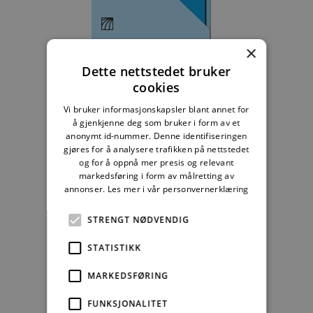
Byggebransjens
×
våtromsnorm
Dette nettstedet bruker
cookies
235,83 kr/mnd
Vi bruker informasjonskapsler blant annet for
Kjøp
å gjenkjenne deg som bruker i form av et
anonymt id-nummer. Denne identifiseringen
gjøres for å analysere trafikken på nettstedet
Alle abonnement faktureres 12 måneder forskuddsvis.
og for å oppnå mer presis og relevant
markedsføring i form av målretting av
Se alle priser her
annonser.
Les mer i vår personvernerklæring
STRENGT NØDVENDIG
Andre abonnement
STATISTIKK
MARKEDSFØRING
FUNKSJONALITET