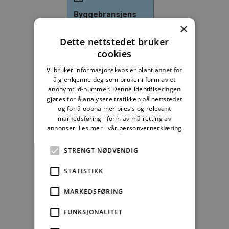
Byggebransjens
våtromsnorm
×
Dette nettstedet bruker
235,83 kr/mnd
cookies
Kjøp
Vi bruker informasjonskapsler blant annet for
å gjenkjenne deg som bruker i form av et
anonymt id-nummer. Denne identifiseringen
Alle abonnement faktureres 12 måneder forskuddsvis.
gjøres for å analysere trafikken på nettstedet
og for å oppnå mer presis og relevant
Se alle priser her
markedsføring i form av målretting av
annonser.
Les mer i vår personvernerklæring
Andre abonnement
STRENGT NØDVENDIG
STATISTIKK
MARKEDSFØRING
Studentabonnement
FUNKSJONALITET