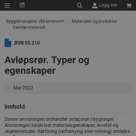
Logg inn
Byggebransjens våtromsnorm
Materialer og produkter
Sanitærmateriell
BVN 55.210
Avløpsrør. Typer og
egenskaper
Mai 2022
Innhold
Denne anvisningen omhandler avløpsrør i bygninger.
Anvisningen beskriver materialegenskaper, levetid og
skjøtemetoder. Rørfôring (rørfornying eller relining) omtales