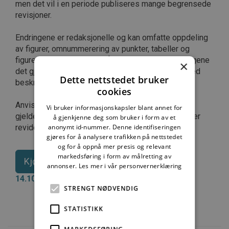
men det vil i en periode publiseres mange begrensede
revisjoner.
Endringene er redaksjonelle og kan omfatte oppdeling
av figurer, omnummerering av punkter, tabeller og
figurer, samt nytt format på overskrifter. I anvisningene
×
det gjelder, vil revisjonshistorikken oppdateres med
Dette nettstedet bruker
beskrivelse av endringene.
cookies
Anvisningens PDF vil få nytt utseende for alle
Vi bruker informasjonskapsler blant annet for
gjeldende anvisninger, uavhengig av om innholdet er
å gjenkjenne deg som bruker i form av et
anonymt id-nummer. Denne identifiseringen
revidert.
gjøres for å analysere trafikken på nettstedet
og for å oppnå mer presis og relevant
markedsføring i form av målretting av
Kjøp tilgang til Byggforskserien
annonser.
Les mer i vår personvernerklæring
14.10.2025
STRENGT NØDVENDIG
STATISTIKK