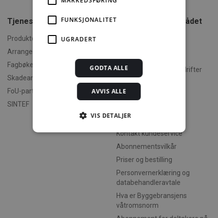
MARKEDSFØRING
FUNKSJONALITET
Tjenester fra SINTEF
Tjenester fra Fagrådet
for Våtrom
Produktdokumentasjon
UGRADERT
Kurs i Byggebransjens
Arrangementer og kurs
våtromsnorm
Fagbøker og nettkurs
GODTA ALLE
Godkjente våtromsbedrifter
Skadeanalyse
Fagrådet for Våtroms
AVVIS ALLE
FoU-partner
hjemmesider
SINTEF
VIS DETALJER
Kundeservice
Kontakt kundeservice
Abonnementsvilkår
Strengt nødvendig
Statistikk
Priser og bestilling
Markedsføring
Funksjonalitet
Personvernerklæring og
Ugradert
databehandleravtale
Hva er Byggebransjens
Strengt nødvendige informasjonskapsler tillater
kjernefunksjoner på nettstedet, som
våtromsnorm
brukerinnlogging og kontoadministrasjon.