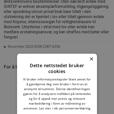
åndsverklovens bestemmelser. Uten særskilt avtale med
SINTEF er enhver eksemplarfremstilling, tilgjengeliggjøring
eller spredning utover privat bruk bare tillatt i den
utstrekning det er hjemlet i lov eller tillatt gjennom avtale
med Kopinor, interesseorgan for rettighetshavere til
åndsverk. Utnyttelse i strid med lov eller avtale kan
medføre erstatningsansvar, og kan straffes med bøter eller
fengsel.
November 2025 ISSN 2387-6336
×
Dette nettstedet bruker
For å lese mer må du kjøpe tilgang.
cookies
Vi bruker informasjonskapsler blant annet for
å gjenkjenne deg som bruker i form av et
anonymt id-nummer. Denne identifiseringen
gjøres for å analysere trafikken på nettstedet
Byggebransjens
og for å oppnå mer presis og relevant
våtromsnorm
markedsføring i form av målretting av
annonser.
Les mer i vår personvernerklæring
235,83 kr/mnd