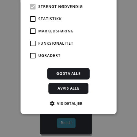
STRENGT NØDVENDIG
Kjøp
STATISTIKK
Alle abonnement faktureres 12 måneder forskuddsvis.
MARKEDSFØRING
Se alle priser her
FUNKSJONALITET
UGRADERT
Andre abonnement
GODTA ALLE
AVVIS ALLE
Studentabonnement
VIS DETALJER
fra kr 349,00
Bestill
Strengt nødvendig
Statistikk
Markedsføring
Funksjonalitet