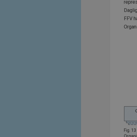
repres
Daglig
FFV ha
Organi
Fig. 13
Organi