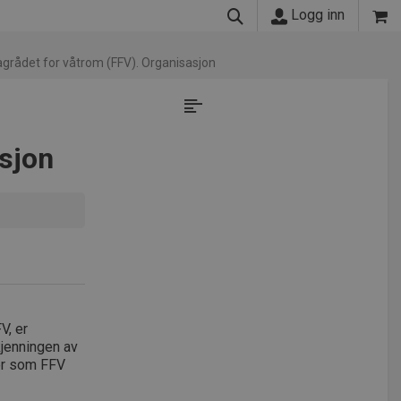
Logg inn
grådet for våtrom (FFV). Organisasjon
asjon
V, er
kjenningen av
er som FFV