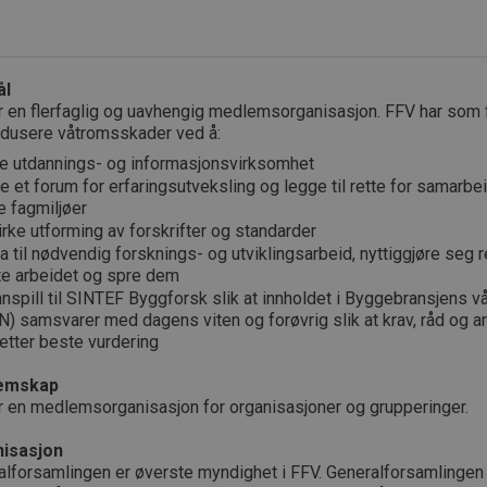
ål
r en flerfaglig og uavhengig medlemsorganisasjon. FFV har som 
redusere våtromsskader ved å:
ve utdannings- og informasjonsvirksomhet
e et forum for erfaringsutveksling og legge til rette for samarb
e fagmiljøer
irke utforming av forskrifter og standarder
ra til nødvendig forsknings- og utviklingsarbeid, nyttiggjøre seg 
te arbeidet og spre dem
innspill til SINTEF Byggforsk slik at innholdet i Byggebransjens
N) samsvarer med dagens viten og forøvrig slik at krav, råd og a
 etter beste vurdering
emskap
r en medlemsorganisasjon for organisasjoner og grupperinger.
isasjon
alforsamlingen er øverste myndighet i FFV. Generalforsamlingen