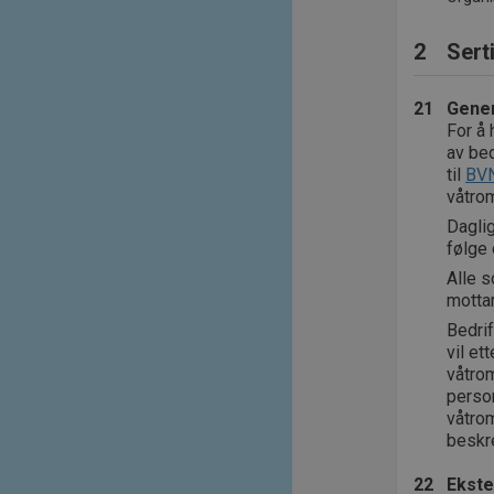
2
Sert
21
Gener
For å 
av bed
til
BVN
våtro
Daglig
følge 
Alle 
mottar
Bedrif
vil et
våtrom
person
våtro
beskr
22
Ekste