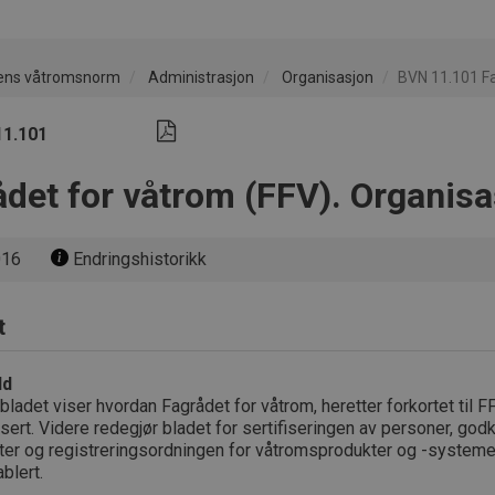
ens våtromsnorm
Administrasjon
Organisasjon
BVN 11.101 Fa
11.101
ådet for våtrom (FFV). Organis
016
Endringshistorikk
t
ld
bladet viser hvordan Fagrådet for våtrom, heretter forkortet til FF
sert. Videre redegjør bladet for sertifiseringen av personer, god
fter og registreringsordningen for våtromsprodukter og -system
ablert.