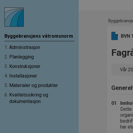
Byggebransj
Byggebransjens våtromsnorm
BVN 
1
.
Administrasjon
Fagr
2
.
Planlegging
3
.
Konstruksjoner
Vår 2
4
.
Installasjoner
5
.
Materialer og produkter
Generel
6
.
Kvalitetssikring og
dokumentasjon
01
Innho
Dette 
organi
bedri
har et