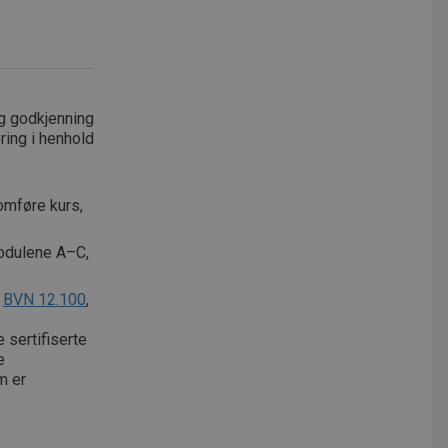
og godkjenning
ring i henhold
omføre kurs,
odulene A–C,
l
BVN 12.100
,
 sertifiserte
e
m er