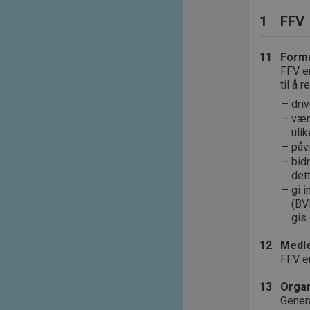
1
FFV
11
Form
FFV e
til å 
dri
vær
ulik
påv
bid
det
gi 
(BV
gis
12
Medl
FFV e
13
Organ
Gener