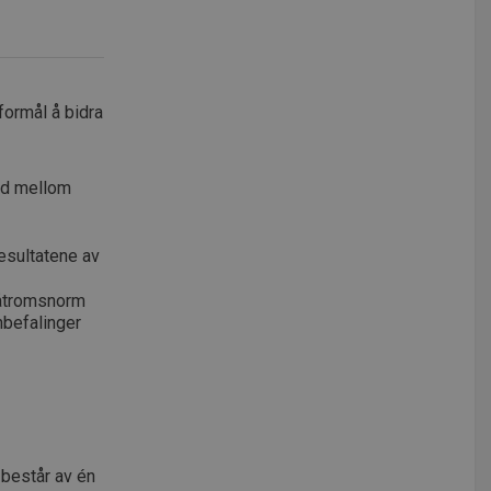
formål å bidra
eid mellom
resultatene av
 våtromsnorm
nbefalinger
 består av én