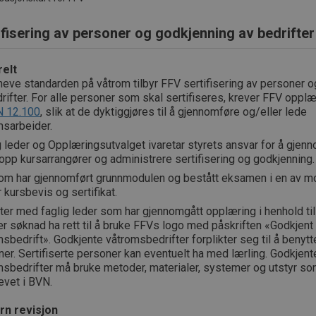
ifisering av personer og godkjenning av bedrifter
elt
heve standarden på våtrom tilbyr FFV sertifisering av personer 
rifter. For alle personer som skal sertifiseres, krever FFV opplæ
 12.100
, slik at de dyktiggjøres til å gjennomføre og/eller lede
msarbeider.
 leder og Opplæringsutvalget ivaretar styrets ansvar for å gjenn
opp kursarrangører og administrere sertifisering og godkjenning.
som har gjennomført grunnmodulen og bestått eksamen i en av m
 kursbevis og sertifikat.
ter med faglig leder som har gjennomgått opplæring i henhold ti
ter søknad ha rett til å bruke FFVs logo med påskriften «Godkjent
sbedrift». Godkjente våtromsbedrifter forplikter seg til å benytte
er. Sertifiserte personer kan eventuelt ha med lærling. Godkjent
msbedrifter må bruke metoder, materialer, systemer og utstyr so
evet i BVN.
rn revisjon