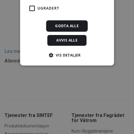
Studentabonnement
UGRADERT
fra kr 349,00
GODTA ALLE
Bestill
AVVIS ALLE
Les mer om Byggebransjens våtromsnorm
VIS DETALJER
Allerede abonnent?
Logg inn
Strengt nødvendig
Statistikk
Innhold
Markedsføring
Funksjonalitet
1
Krav til underlaget for keramiske
Ugradert
fliser og ferdig flate
Strengt nødvendige informasjonskapsler tillater
11
Fall til sluk
kjernefunksjoner på nettstedet, som
12
Toleranser og overflateavvik
Tjenester fra SINTEF
Tjenester fra Fagrådet
brukerinnlogging og kontoadministrasjon.
13
Bindingsverksvegg med plater
Nettstedet kan ikke brukes riktig uten strengt
for Våtrom
nødvendige informasjonskapsler.
Produktdokumentasjon
2
Fliser – typer og egenskaper
Kurs i Byggebransjens
Forsørger /