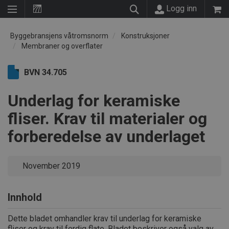
Logg inn
Byggebransjens våtromsnorm
Konstruksjoner
Membraner og overflater
BVN 34.705
Underlag for keramiske
fliser. Krav til materialer og
forberedelse av underlaget
November 2019
Innhold
Dette bladet omhandler krav til underlag for keramiske
fliser og krav til ferdig flate. Bladet beskriver også valg av