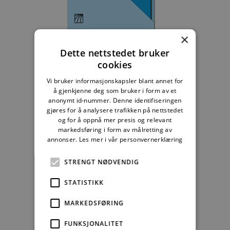
×
Byggebransjens
våtromsnorm
Dette nettstedet bruker
cookies
235,83 kr/mnd
Vi bruker informasjonskapsler blant annet for
Kjøp
å gjenkjenne deg som bruker i form av et
anonymt id-nummer. Denne identifiseringen
gjøres for å analysere trafikken på nettstedet
Alle abonnement faktureres 12 måneder forskuddsvis.
og for å oppnå mer presis og relevant
markedsføring i form av målretting av
Se alle priser her
annonser.
Les mer i vår personvernerklæring
STRENGT NØDVENDIG
Andre abonnement
STATISTIKK
MARKEDSFØRING
FUNKSJONALITET